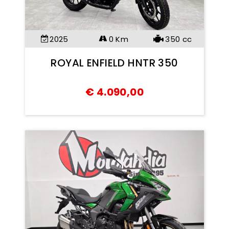
2025
0 Km
350
cc
ROYAL ENFIELD HNTR 350
€
4.090,00