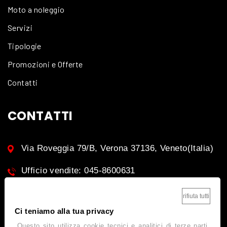
Moto a noleggio
Servizi
Tipologie
Promozioni e Offerte
Contatti
CONTATTI
Via Roveggia 79/B, Verona 37136, Veneto(Italia)
Ufficio vendite: 045-8600631
rifiuta tutti
Ci teniamo alla tua privacy
ISCRIVITI ALLA NEWSLETTER
Questo sito utilizza cookie tecnici e analitici di terze parti